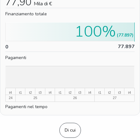
77,90
Mila di €
Finanziamento totale
100%
(77.897)
0
77.897
0
Pagamenti
%
%
t4
t1
t2
t3
t4
t1
t2
t3
t4
t1
t2
t3
t4
24
25
26
27
Pagamenti nel tempo
Di cui