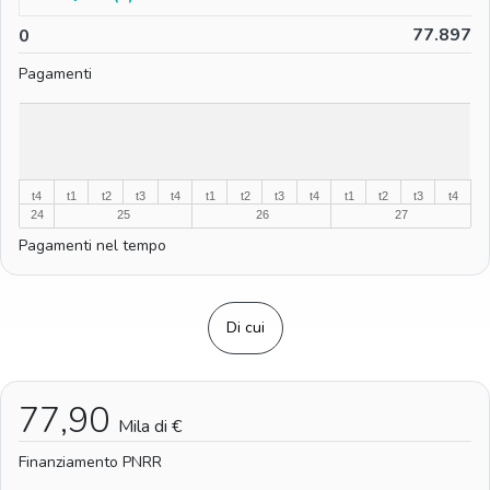
0
77.897
0
Pagamenti
%
%
t4
t1
t2
t3
t4
t1
t2
t3
t4
t1
t2
t3
t4
24
25
26
27
Pagamenti nel tempo
Di cui
77,90
Mila di €
Finanziamento PNRR