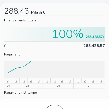
288,43
Mila di €
Finanziamento totale
100%
(288.428,57)
0
288.428,57
0
Pagamenti
%
%
t4
t1
t2
t3
t4
t1
t2
t3
t4
t1
t2
t3
t4
24
25
26
27
Pagamenti nel tempo