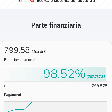
Tema:
Ricerca e sistema dei dottorati
Parte finanziaria
799,58
Mila di €
Finanziamento totale
98,52%
(787.757,35)
0
799.575
0
Pagamenti
%