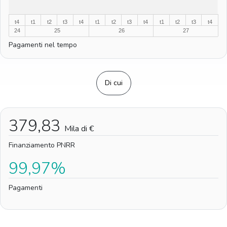
%
t4
t1
t2
t3
t4
t1
t2
t3
t4
t1
t2
t3
t4
24
25
26
27
Pagamenti nel tempo
Di cui
379,83
Mila di €
Finanziamento PNRR
99,97%
Pagamenti