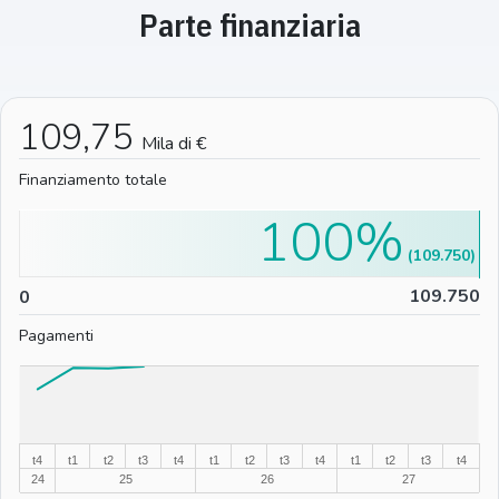
Parte finanziaria
109,75
Mila di €
Finanziamento totale
100%
(109.750)
0
109.750
0
Pagamenti
%
%
t4
t1
t2
t3
t4
t1
t2
t3
t4
t1
t2
t3
t4
24
25
26
27