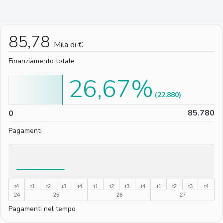
85,78
Mila di €
Finanziamento totale
26,67%
(22.880)
0
85.780
0
Pagamenti
%
%
t4
t1
t2
t3
t4
t1
t2
t3
t4
t1
t2
t3
t4
24
25
26
27
Pagamenti nel tempo