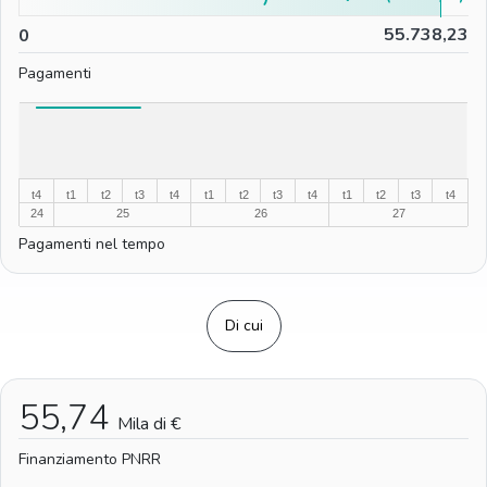
0
55.738,23
0
Pagamenti
%
%
t4
t1
t2
t3
t4
t1
t2
t3
t4
t1
t2
t3
t4
24
25
26
27
Pagamenti nel tempo
Di cui
55,74
Mila di €
Finanziamento PNRR