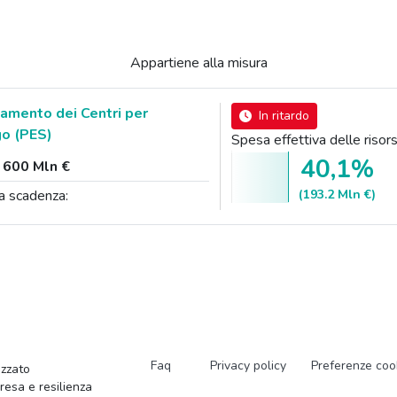
Appartiene alla misura
amento dei Centri per
In ritardo
go (PES)
Spesa effettiva delle ris
40,1%
:
600 Mln €
(193.2 Mln €)
a scadenza:
Faq
Privacy policy
Preferenze coo
zzato
presa e resilienza