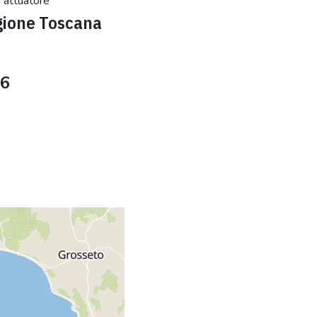
 attuatore
ione Toscana
6