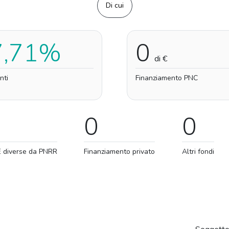
Di cui
7,71%
0
di €
nti
Finanziamento PNC
0
0
E diverse da PNRR
Finanziamento privato
Altri fondi