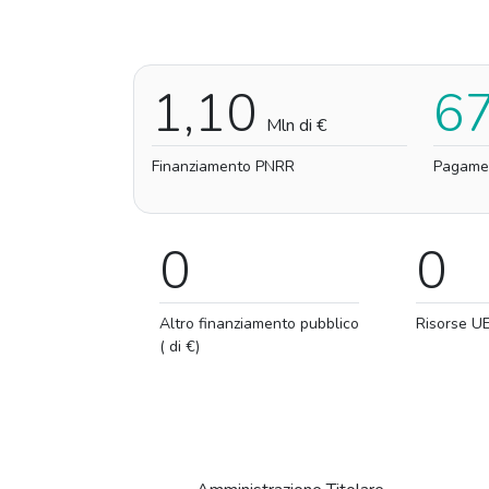
1,10
6
Mln di €
Finanziamento PNRR
Pagame
0
0
Altro finanziamento pubblico
Risorse U
( di €)