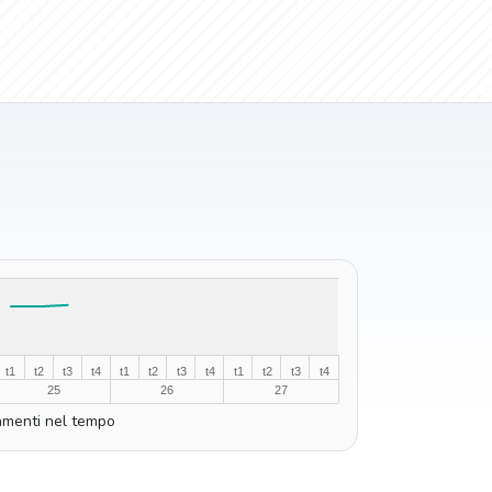
t1
t2
t3
t4
t1
t2
t3
t4
t1
t2
t3
t4
25
26
27
menti nel tempo