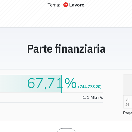
Tema:
Lavoro
Parte finanziaria
67,71%
100%
(744.778,20)
0%
1.1 Mln €
t4
24
Paga