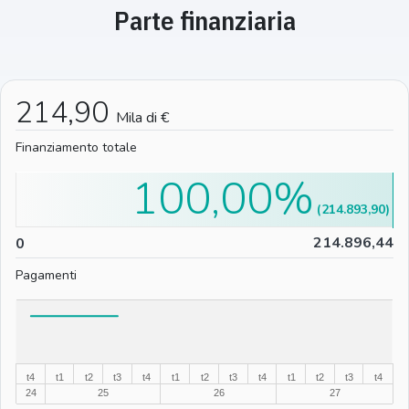
Parte finanziaria
214,90
Mila di €
Finanziamento totale
100,00%
(214.893,90)
0
214.896,44
0
Pagamenti
%
%
t4
t1
t2
t3
t4
t1
t2
t3
t4
t1
t2
t3
t4
24
25
26
27