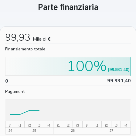
Parte finanziaria
99,93
Mila di €
Finanziamento totale
100%
(99.931,40)
0
99.931,40
0
Pagamenti
%
%
t4
t1
t2
t3
t4
t1
t2
t3
t4
t1
t2
t3
t4
24
25
26
27