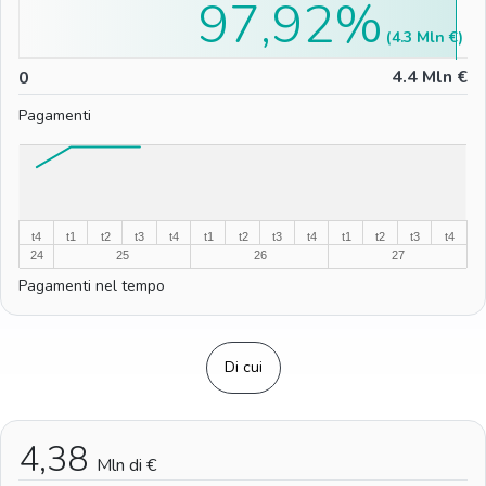
97,92%
(4.3 Mln €)
0
4.4 Mln €
0
Pagamenti
%
%
t4
t1
t2
t3
t4
t1
t2
t3
t4
t1
t2
t3
t4
24
25
26
27
Pagamenti nel tempo
Di cui
4,38
Mln di €