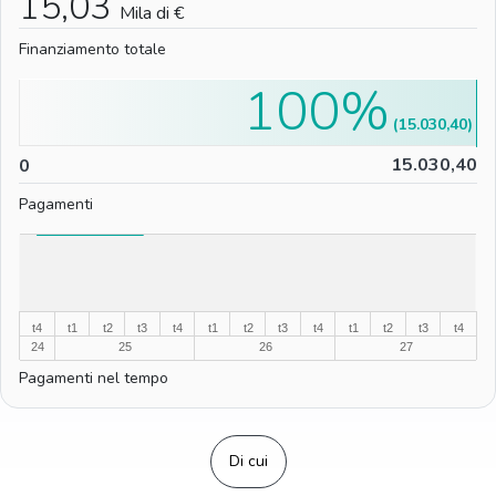
15,03
Mila di €
Finanziamento totale
100%
(15.030,40)
0
15.030,40
0
Pagamenti
%
%
t4
t1
t2
t3
t4
t1
t2
t3
t4
t1
t2
t3
t4
24
25
26
27
Pagamenti nel tempo
Di cui