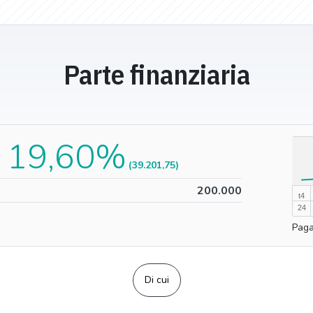
Parte finanziaria
19,60%
100%
(39.201,75)
0%
200.000
t4
24
Paga
Di cui