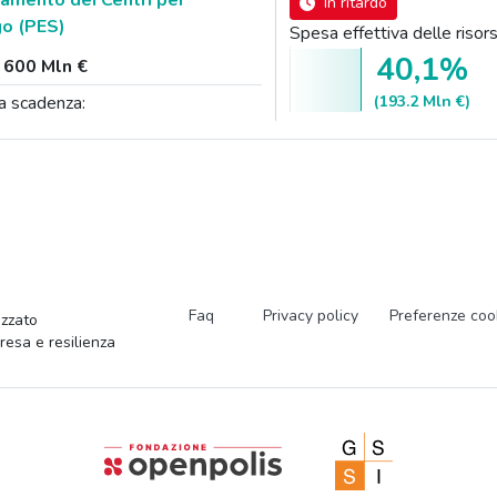
amento dei Centri per
In ritardo
go (PES)
Spesa effettiva delle ris
40,1%
:
600 Mln €
(193.2 Mln €)
a scadenza:
Faq
Privacy policy
Preferenze coo
zzato
presa e resilienza