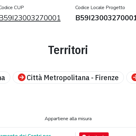
Codice CUP
Codice Locale Progetto
B59I23003270001
B59I2300327000
Territori
na
Città Metropolitana - Firenze
Appartiene alla misura