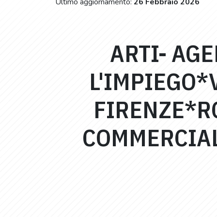
Ultimo aggiornamento:
26 Febbraio 2026
ARTI- AG
L'IMPIEGO*V
FIRENZE*RO
COMMERCIALI