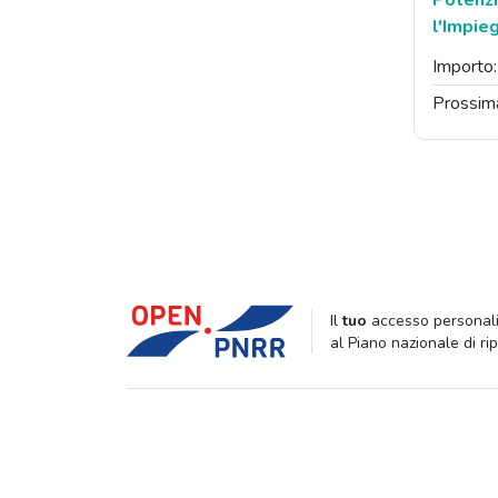
Potenzi
l'Impie
Importo
Prossim
Il
tuo
accesso personali
al Piano nazionale di ri