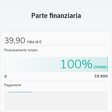
Parte finanziaria
39,90
Mila di €
Finanziamento totale
100%
(39.900)
0
39.900
0
Pagamenti
%
%