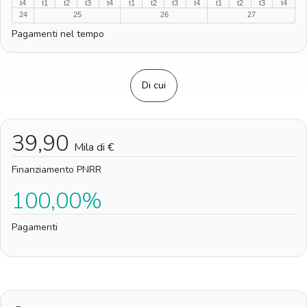
t4
t1
t2
t3
t4
t1
t2
t3
t4
t1
t2
t3
t4
24
25
26
27
Pagamenti nel tempo
Di cui
39,90
Mila di €
Finanziamento PNRR
100,00%
Pagamenti