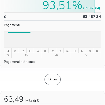
93,51%
(59.369,84)
0
63.487,34
0
Pagamenti
%
%
t4
t1
t2
t3
t4
t1
t2
t3
t4
t1
t2
t3
t4
24
25
26
27
Pagamenti nel tempo
Di cui
63,49
Mila di €