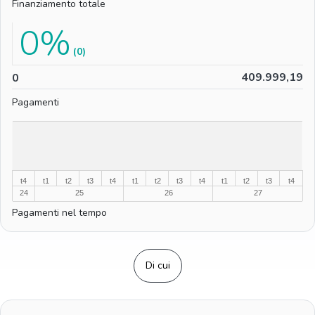
Finanziamento totale
0%
(0)
0
409.999,19
0
Pagamenti
%
%
t4
t1
t2
t3
t4
t1
t2
t3
t4
t1
t2
t3
t4
24
25
26
27
Pagamenti nel tempo
Di cui