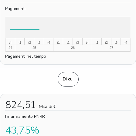
Pagamenti
%
%
t4
t1
t2
t3
t4
t1
t2
t3
t4
t1
t2
t3
t4
24
25
26
27
Pagamenti nel tempo
Di cui
824,51
Mila di €
Finanziamento PNRR
43,75%