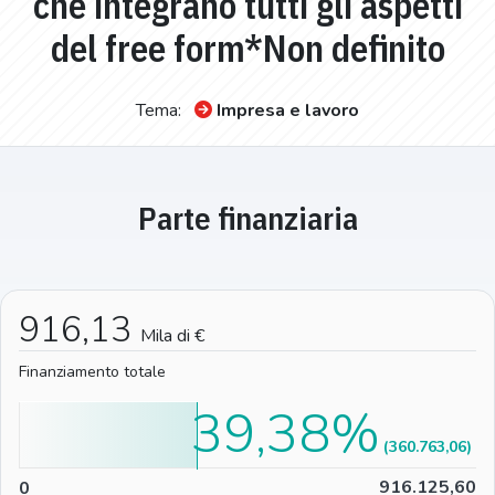
che integrano tutti gli aspetti
del free form*Non definito
Tema:
Impresa e lavoro
Parte finanziaria
916,13
Mila di €
Finanziamento totale
39,38%
(360.763,06)
0
916.125,60
0