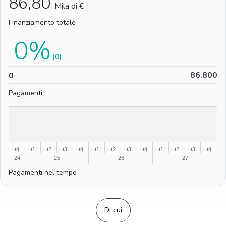
86,80
Mila di €
Finanziamento totale
0%
(0)
0
86.800
0
Pagamenti
%
%
t4
t1
t2
t3
t4
t1
t2
t3
t4
t1
t2
t3
t4
24
25
26
27
Pagamenti nel tempo
Di cui