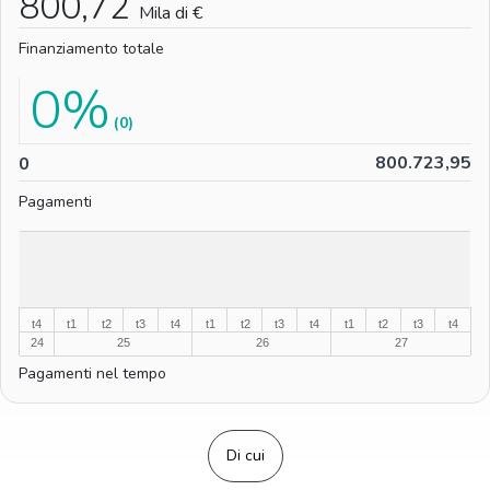
800,72
Mila di €
Finanziamento totale
0%
(0)
0
800.723,95
0
Pagamenti
%
%
t4
t1
t2
t3
t4
t1
t2
t3
t4
t1
t2
t3
t4
24
25
26
27
Pagamenti nel tempo
Di cui