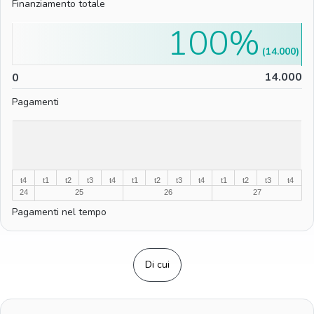
Finanziamento totale
100%
(14.000)
0
14.000
0
Pagamenti
%
%
t4
t1
t2
t3
t4
t1
t2
t3
t4
t1
t2
t3
t4
24
25
26
27
Pagamenti nel tempo
Di cui