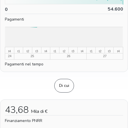
0
54.600
0
Pagamenti
%
%
t4
t1
t2
t3
t4
t1
t2
t3
t4
t1
t2
t3
t4
24
25
26
27
Pagamenti nel tempo
Di cui
43,68
Mila di €
Finanziamento PNRR