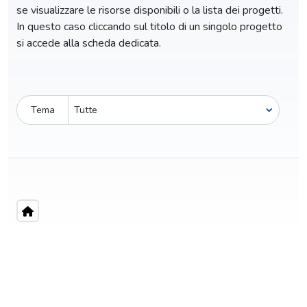
se visualizzare le risorse disponibili o la lista dei progetti.
In questo caso cliccando sul titolo di un singolo progetto
si accede alla scheda dedicata.
Tema
Pro-capite
C
7,89 €