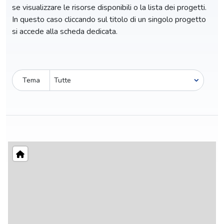
se visualizzare le risorse disponibili o la lista dei progetti.
In questo caso cliccando sul titolo di un singolo progetto
si accede alla scheda dedicata.
Tema
Pro-capite
C
2,56 €