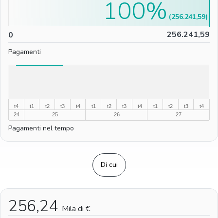
100%
(256.241,59)
0
256.241,59
0
Pagamenti
%
%
t4
t1
t2
t3
t4
t1
t2
t3
t4
t1
t2
t3
t4
24
25
26
27
Pagamenti nel tempo
Di cui
256,24
Mila di €