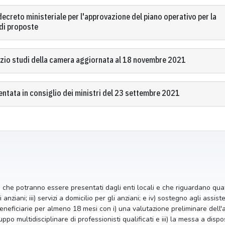
ecreto ministeriale per l'approvazione del piano operativo per la
di proposte
izio studi della camera aggiornata al 18 novembre 2021
ntata in consiglio dei ministri del 23 settembre 2021
tti che potranno essere presentati dagli enti locali e che riguardano quat
anziani; iii) servizi a domicilio per gli anziani; e iv) sostegno agli assist
eficiarie per almeno 18 mesi con i) una valutazione preliminare dell'amb
po multidisciplinare di professionisti qualificati e iii) la messa a dispo