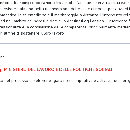
tori e bambini; cooperazione tra scuole, famiglie e servizi sociali e/o se
onsistere almeno nella riconversione delle case di riposo per anziani i
domestica, la telemedicina e il monitoraggio a distanza. L'intervento rela
ti nell'ambito dei servizi a domicilio destinati agli anziani.L'intervento 
rofessionalità e la condivisione delle competenze, principalmente median
 al fine di sostenere il loro lavoro.
one
MINISTERO DEL LAVORO E DELLE POLITICHE SOCIALI
o del processo di selezione (gara non competitiva e attivazione di proget